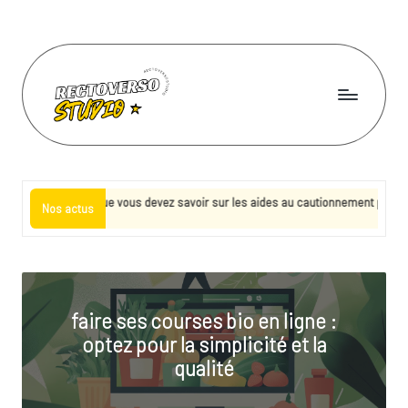
Skip
to
content
R
e
c
 que vous devez savoir sur les aides au cautionnement professionnel
Nos actus
t
o
v
faire ses courses bio en ligne :
e
optez pour la simplicité et la
r
qualité
s