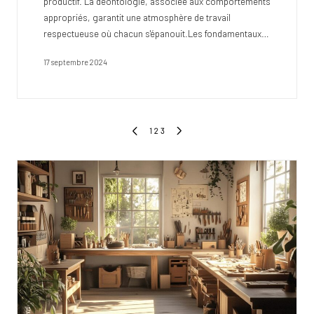
productif. La déontologie, associée aux comportements
appropriés, garantit une atmosphère de travail
respectueuse où chacun s'épanouit.Les fondamentaux…
17 septembre 2024
Pagination
1
2
3
PREVIOUS
NEXT
des
PAGE
PAGE
publications