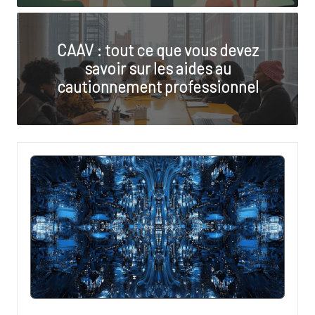
o
s
CAAV : tout ce que vous devez
t
savoir sur les aides au
u
cautionnement professionnel
d
i
o