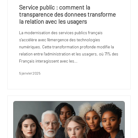
o
Service public : comment la
s
transparence des donnees transforme
la relation avec les usagers
t
La modernisation des services publics français
u
s'accélère avec l'émergence des technologies
d
numériques. Cette transformation profonde modifie la
relation entre l'administration et les usagers, où 71% des
i
Français interagissent avec les…
o
5 janvier 2025