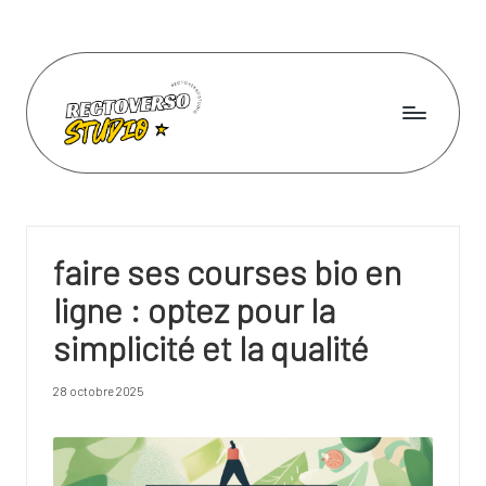
Skip
to
content
R
e
c
faire ses courses bio en
t
ligne : optez pour la
o
simplicité et la qualité
v
e
28 octobre 2025
r
s