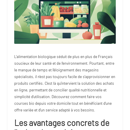
o
s
t
u
d
i
L'alimentation biologique séduit de plus en plus de Français
soucieux de leur santé et de l'environnement. Pourtant, entre
o
le manque de temps et l'éloignement des magasins
spécialisés, il n'est pas toujours facile de s'approvisionner en
produits certifiés. C'est là qu'intervient la solution des achats
en ligne, permettant de concilier qualité nutritionnelle et
simplicité d'utilisation. Découvrez comment faire vos
courses bio depuis votre domicile tout en bénéficiant d'une
offre variée et d'un service adapté à vos besoins.
Les avantages concrets de