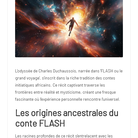
o
s
t
u
d
i
o
L'odyssée de Charles Duchaussois, narrée dans 'FLASH ou le
grand voyage', s'inscrit dans la riche tradition des contes
initiatiques africains. Ce récit captivant traverse les
frontières entre réalité et mysticisme, créant une fresque
fascinante où l'expérience personnelle rencontre l'universel.
Les origines ancestrales du
conte FLASH
Les racines profondes de ce récit s'entrelacent avec les