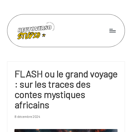
Skip
to
content
R
e
c
FLASH ou le grand voyage
t
: sur les traces des
o
contes mystiques
v
africains
e
r
8 décembre 2024
s