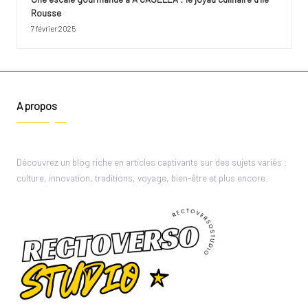
Rousse
7 février 2025
A propos
Découvrez un blog riche en articles captivants sur des sujets variés :
culture, innovation, traditions, voyage, bien-être et plus encore.